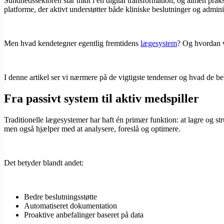
Sundhedssektoren står midt i en digital transformation, og almen praksi
platforme, der aktivt understøtter både kliniske beslutninger og admini
Men hvad kendetegner egentlig fremtidens
lægesystem
? Og hvordan v
I denne artikel ser vi nærmere på de vigtigste tendenser og hvad de be
Fra passivt system til aktiv medspiller
Traditionelle lægesystemer har haft én primær funktion: at lagre og str
men også hjælper med at analysere, foreslå og optimere.
Det betyder blandt andet:
Bedre beslutningsstøtte
Automatiseret dokumentation
Proaktive anbefalinger baseret på data