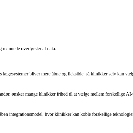
g manuelle overførsler af data.
lægesystemer bliver mere åbne og fleksible, så klinikker selv kan vælge
erandør, ønsker mange klinikker frihed til at vælge mellem forskellige AI
en integrationsmodel, hvor klinikker kan koble forskellige teknologie