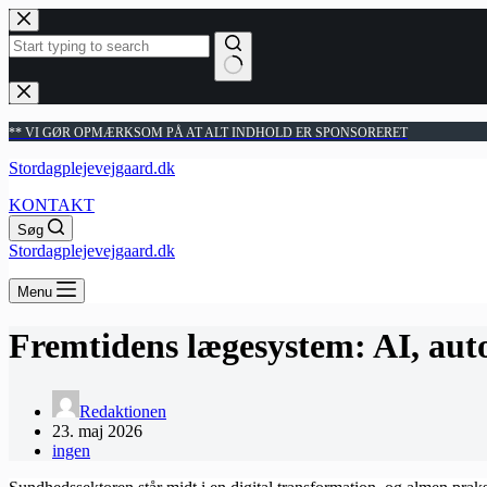
Fortsæt
til
indhold
Ingen
resultater
** VI GØR OPMÆRKSOM PÅ AT ALT INDHOLD ER SPONSORERET
Stordagplejevejgaard.dk
KONTAKT
Søg
Stordagplejevejgaard.dk
Menu
Fremtidens lægesystem: AI, aut
Redaktionen
23. maj 2026
ingen