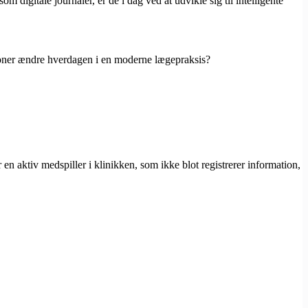
digitale journaler, er de i dag ved at udvikle sig til intelligente
tioner ændre hverdagen i en moderne lægepraksis?
en aktiv medspiller i klinikken, som ikke blot registrerer information,