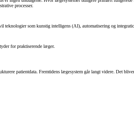
s er ingen undtagelse. Hvor lægesystemer tidligere primært fungerede som 
strative processer.
il teknologier som kunstig intelligens (AI), automatisering og integra
tyder for praktiserende læger.
ukturere patientdata. Fremtidens lægesystem går langt videre. Det bliver 