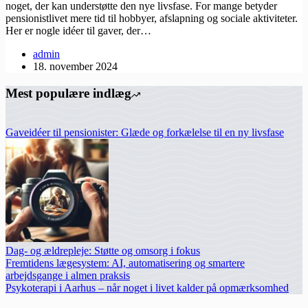
noget, der kan understøtte den nye livsfase. For mange betyder
pensionistlivet mere tid til hobbyer, afslapning og sociale aktiviteter.
Her er nogle idéer til gaver, der…
admin
18. november 2024
Mest populære indlæg
Gaveidéer til pensionister: Glæde og forkælelse til en ny livsfase
Dag- og ældrepleje: Støtte og omsorg i fokus
Fremtidens lægesystem: AI, automatisering og smartere
arbejdsgange i almen praksis
Psykoterapi i Aarhus – når noget i livet kalder på opmærksomhed