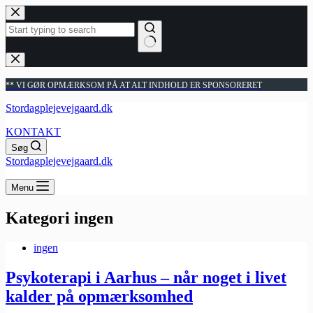
Fortsæt
til
indhold
Ingen
resultater
** VI GØR OPMÆRKSOM PÅ AT ALT INDHOLD ER SPONSORERET
Stordagplejevejgaard.dk
KONTAKT
Søg
Stordagplejevejgaard.dk
Menu
Kategori
ingen
ingen
Psykoterapi i Aarhus – når noget i livet
kalder på opmærksomhed