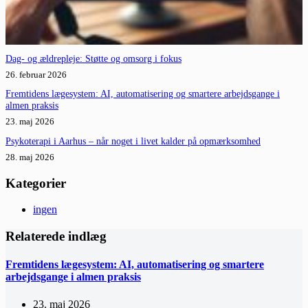
Dag- og ældrepleje: Støtte og omsorg i fokus
26. februar 2026
Fremtidens lægesystem: AI, automatisering og smartere arbejdsgange i
almen praksis
23. maj 2026
Psykoterapi i Aarhus – når noget i livet kalder på opmærksomhed
28. maj 2026
Kategorier
ingen
Relaterede indlæg
Fremtidens lægesystem: AI, automatisering og smartere
arbejdsgange i almen praksis
23. maj 2026