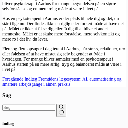
bliver psykoterapi i Aarhus for mange begyndelsen på en større
selvforståelse og en mere rolig måde at være i livet på.
Hos en psykoterapeut i Aarhus er der plads til hele dig og det, du
står i lige nu. Der findes ikke en rigtig eller forkert måde at have det
på. Målet er ikke at fikse dig eller få dig til at blive et andet
menneske. Målet er at skabe mere forståelse, mere selvkontakt og
mere ro i det liv, du lever.
Flere og flere opsøger i dag terapi i Aarhus, når stress, relationer, uro
eller følelsen af at have mistet sig selv begynder at fylde i
hverdagen. For mange bliver samtaler med en psykoterapeut i
Aarhus starten på en mere ærlig, tryg og balanceret måde at være i
livet på.
Foregående
Indlæg
Fremtidens lægesystem: AI, automatisering og
smartere arbejdsgange i almen praksis
Søg
Ingen
Indlæg
resultater