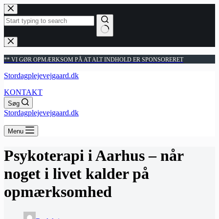
Fortsæt
til
indhold
Ingen
resultater
** VI GØR OPMÆRKSOM PÅ AT ALT INDHOLD ER SPONSORERET
Stordagplejevejgaard.dk
KONTAKT
Søg
Stordagplejevejgaard.dk
Menu
Psykoterapi i Aarhus – når
noget i livet kalder på
opmærksomhed