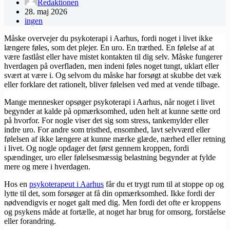
Redaktionen
28. maj 2026
ingen
Måske overvejer du psykoterapi i Aarhus, fordi noget i livet ikke
længere føles, som det plejer. En uro. En træthed. En følelse af at
være fastlåst eller have mistet kontakten til dig selv. Måske fungerer
hverdagen på overfladen, men indeni føles noget tungt, uklart eller
svært at være i. Og selvom du måske har forsøgt at skubbe det væk
eller forklare det rationelt, bliver følelsen ved med at vende tilbage.
Mange mennesker opsøger psykoterapi i Aarhus, når noget i livet
begynder at kalde på opmærksomhed, uden helt at kunne sætte ord
på hvorfor. For nogle viser det sig som stress, tankemylder eller
indre uro. For andre som tristhed, ensomhed, lavt selvværd eller
følelsen af ikke længere at kunne mærke glæde, nærhed eller retning
i livet. Og nogle opdager det først gennem kroppen, fordi
spændinger, uro eller følelsesmæssig belastning begynder at fylde
mere og mere i hverdagen.
Hos en
psykoterapeut i Aarhus
får du et trygt rum til at stoppe op og
lytte til det, som forsøger at få din opmærksomhed. Ikke fordi der
nødvendigvis er noget galt med dig. Men fordi det ofte er kroppens
og psykens måde at fortælle, at noget har brug for omsorg, forståelse
eller forandring.