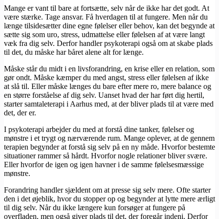
Mange er vant til bare at fortsætte, selv når de ikke har det godt. At
være stærke. Tage ansvar. Få hverdagen til at fungere. Men når du
længe tilsidesætter dine egne følelser eller behov, kan det begynde at
sætte sig som uro, stress, udmattelse eller følelsen af at være langt
væk fra dig selv. Derfor handler psykoterapi også om at skabe plads
til det, du måske har båret alene alt for længe.
Måske står du midt i en livsforandring, en krise eller en relation, som
gør ondt. Måske kæmper du med angst, stress eller følelsen af ikke
at slå til. Eller måske længes du bare efter mere ro, mere balance og
en større forståelse af dig selv. Uanset hvad der har ført dig hertil,
starter samtaleterapi i Aarhus med, at der bliver plads til at være med
det, der er.
I psykoterapi arbejder du med at forstå dine tanker, følelser og
mønstre i et trygt og nærværende rum. Mange oplever, at de gennem
terapien begynder at forstå sig selv på en ny måde. Hvorfor bestemte
situationer rammer så hårdt. Hvorfor nogle relationer bliver svære.
Eller hvorfor de igen og igen havner i de samme følelsesmæssige
mønstre.
Forandring handler sjældent om at presse sig selv mere. Ofte starter
den i det øjeblik, hvor du stopper op og begynder at lytte mere ærligt
til dig selv. Når du ikke længere kun forsøger at fungere på
overfladen, men også giver plads til det, der foregår indeni. Derfor